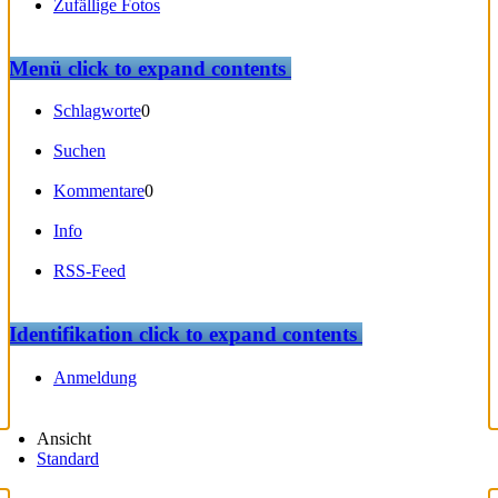
Zufällige Fotos
Menü
click to expand contents
Schlagworte
0
Suchen
Kommentare
0
Info
RSS-Feed
Identifikation
click to expand contents
Anmeldung
Ansicht
Standard