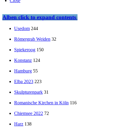
Close
Alben
click to expand contents
Usedom
244
Römergrab Weiden
32
Spiekeroog
150
Konstanz
124
Hamburg
55
Elba 2023
223
Skulpturenpark
31
Romanische Kirchen in Köln
116
Chiemsee 2022
72
Harz
138