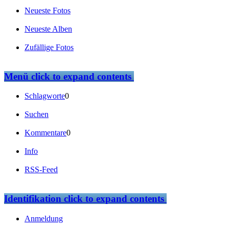
Neueste Fotos
Neueste Alben
Zufällige Fotos
Menü
click to expand contents
Schlagworte
0
Suchen
Kommentare
0
Info
RSS-Feed
Identifikation
click to expand contents
Anmeldung