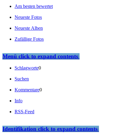
Am besten bewertet
Neueste Fotos
Neueste Alben
Zufällige Fotos
Menü
click to expand contents
Schlagworte
0
Suchen
Kommentare
0
Info
RSS-Feed
Identifikation
click to expand contents