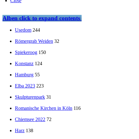
Close
Alben
click to expand contents
Usedom
244
Römergrab Weiden
32
Spiekeroog
150
Konstanz
124
Hamburg
55
Elba 2023
223
Skulpturenpark
31
Romanische Kirchen in Köln
116
Chiemsee 2022
72
Harz
138