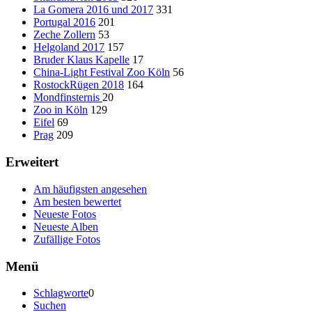
La Gomera 2016 und 2017
331
Portugal 2016
201
Zeche Zollern
53
Helgoland 2017
157
Bruder Klaus Kapelle
17
China-Light Festival Zoo Köln
56
RostockRügen 2018
164
Mondfinsternis
20
Zoo in Köln
129
Eifel
69
Prag
209
Erweitert
Am häufigsten angesehen
Am besten bewertet
Neueste Fotos
Neueste Alben
Zufällige Fotos
Menü
Schlagworte
0
Suchen