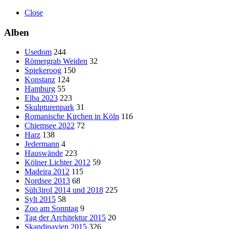
Close
Alben
Usedom
244
Römergrab Weiden
32
Spiekeroog
150
Konstanz
124
Hamburg
55
Elba 2023
223
Skulpturenpark
31
Romanische Kirchen in Köln
116
Chiemsee 2022
72
Harz
138
Jedermann
4
Hauswände
223
Kölner Lichter 2012
59
Madeira 2012
115
Nordsee 2013
68
Süh3irol 2014 und 2018
225
Sylt 2015
58
Zoo am Sonntag
9
Tag der Architektur 2015
20
Skandinavien 2015
326